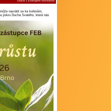
citace z Evangelii Nuntiandi
může navrátit se ke kořenům,
nu jiskru Ducha Svatého, která nás