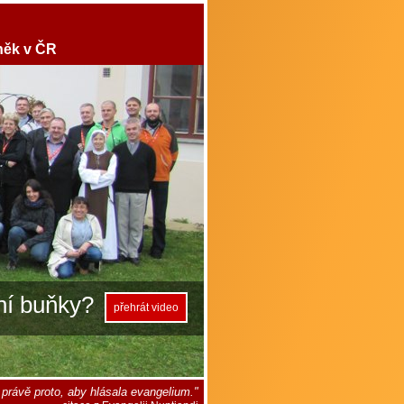
něk v ČR
ní buňky?
přehrát video
 právě proto, aby hlásala evangelium."