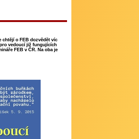
 chtějí o FEB dozvědět víc
pro vedoucí již fungujících
mináře FEB v ČR. Na oba je