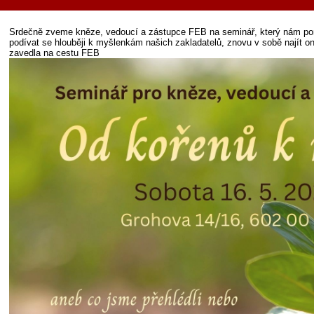
Srdečně zveme kněze, vedoucí a zástupce FEB na seminář, který nám po
podívat se hlouběji k myšlenkám našich zakladatelů, znovu v sobě najít o
zavedla na cestu FEB