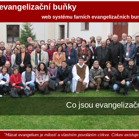
 evangelizační buňky
web systému farních evangelizačních bu
Co jsou evangelizač
"Hlásat evangelium je milostí a vlastním povoláním církve. Církev existuje