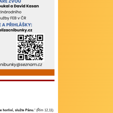
 horliví, služte Pánu.
“ (Řím 12,11).