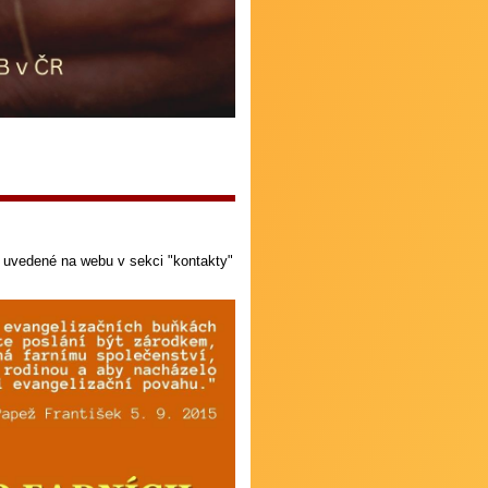
y uvedené na webu v sekci "kontakty"